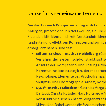
Danke für's gemeinsame Lernen un
Die drei für mich Kompetenz-prägendsten Inst
Kollegen, professionellen Netzwerken, Gefühl v
Freunden, Mit-Menschlichkeit, Verständnis, Men
fundierten und effektiven Konzepten und somi
ermöglicht haben, sind das:
Milton-Erickson-Institut Heidelberg
(Gu
Verfahren der systemisch-konstruktivisti
Ansätze der Kompetenz- und Lösungs-foku
Kommunikationsstrategien, der modernen 
Psychologie, Elemente des Psychodramas,
Skulptur- und Choreographie-Arbeit, körp
SySt® -Institut München
(Matthias Varga v
Dellucci, Christa Kolodej, Marc McKergow,
konstruktivistischen Ansatz , eingebettet 
Milwaukee. Dabei werden die Systemischen