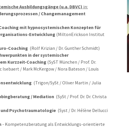
emische Ausbildungsgänge (u.a. DBVC)
in:
änderungsprozessen / Changemanagement
sCoaching mit hypnosystemischen Konzepten für
 Organisations-Entwicklung
(MiltonErickson Institut
uro-Coaching
(Rolf Krizian / Dr. Gunther Schmidt)
chwerpunkten in der systemischer
tem Kurzzeit-Coaching
(SyST München / Prof. Dr.
uc Isebaert / Mark McKergow / Nora Bateson / Louis
onsentwicklung
(Trigon/SySt / Oliver Martin / Julia
bbingberatung / Mediation
(SySt / Prof. Dr. Dr. Christa
on und Psychotraumatologie
(Syst / Dr. Hélène Dellucci
n
- Kompetenzberatung als Entwicklungs-orientierte