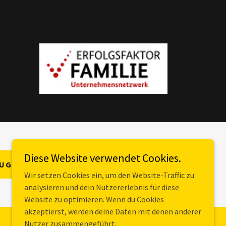
Diese Website verwendet Cookies.
AUG
Wir setzen Cookies ein, um den Website-Traffic zu
analysieren und dein Nutzererlebnis für diese
Website zu optimieren. Wenn du Cookies
akzeptierst, werden deine Daten mit denen anderer
Nutzer zusammengeführt.