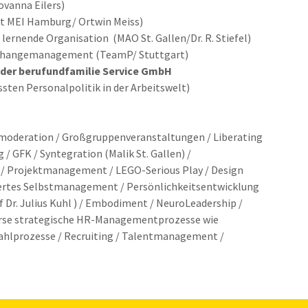
iovanna Eilers)
tut MEI Hamburg/ Ortwin Meiss)
 lernende Organisation (MAO St. Gallen/Dr. R. Stiefel)
Changemanagement (TeamP/ Stuttgart)
ei der berufundfamilie Service GmbH
 Personalpolitik in der Arbeitswelt)
moderation / Großgruppenveranstaltungen / Liberating
/ GFK / Syntegration (Malik St. Gallen) /
 / Projektmanagement / LEGO-Serious Play / Design
iertes Selbstmanagement / Persönlichkeitsentwicklung
of Dr. Julius Kuhl ) / Embodiment / NeuroLeadership /
verse strategische HR-Managementprozesse wie
wahlprozesse / Recruiting / Talentmanagement /