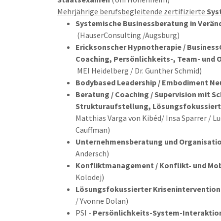
Mehrjährige berufsbegleitende zertifizierte
Syst
Systemische Businessberatung in Ver
(HauserConsulting /Augsburg)
Ericksonscher Hypnotherapie / Busines
Coaching, Persönlichkeits-, Team- und
MEI Heidelberg / Dr. Gunther Schmid)
Bodybased Leadership / Embodiment Ne
Beratung / Coaching / Supervision mit S
Strukturaufstellung, Lösungsfokussier
Matthias Varga von Kibéd/ Insa Sparrer / L
Cauffman)
Unternehmensberatung und Organisati
Andersch)
Konfliktmanagement / Konflikt- und Mo
Kolodej)
Lösungsfokussierter Kriseninterventi
/ Yvonne Dolan)
PSI -
Persönlichkeits-System-Interaktio