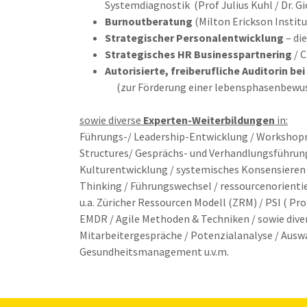
Systemdiagnostik (Prof Julius Kuhl / Dr. G
Burnoutberatung
(Milton Erickson Insti
Strategischer Personalentwicklung
– die
Strategisches HR Businesspartnering
/ 
Autorisierte, freiberufliche Auditorin b
(zur Förderung einer lebensphasenbewussten
sowie diverse
Experten-Weiterbildungen
in:
Führungs-/ Leadership-Entwicklung / Workshop
Structures/ Gesprächs- und Verhandlungsführung 
Kulturentwicklung / systemisches Konsensieren
Thinking / Führungswechsel / ressourcenorient
u.a. Züricher Ressourcen Modell (ZRM) / PSI ( Pr
EMDR / Agile Methoden & Techniken / sowie di
Mitarbeitergespräche / Potenzialanalyse / Aus
Gesundheitsmanagement u.v.m.