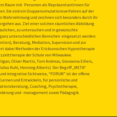
 im Raum mit Personen als RepräsentantInnen für
en. Sie sind ein Gruppensimulationsverfahren auf der
n Wahrnehmung und zeichnen sich besonders durch ihr
rgehen aus. Ziel einer solchen räumlichen Abbildung
haulichen, zu untersuchen und in gewünschte
ganz unterschiedlichen Bereichen eingesetzt werden:
ention), Beratung, Mediation, Supervision und zur
ert dabei Methoden der Ericksonschen Hypnotherapie
rzzeittherapie der Schule von Milwaukee.
igan, Oliver Martin, Tom Andreas, Giovianna Eillers,
, Julius Kuhl, Henning Alberts) Der Begriff „META“
und integrative Sichtweise, “FORUM” ist der offene
Lernen und Entwickeln, für persönliche und
ationsberatung, Coaching, Psychotherapie,
rderung und -management sowie Pädagogik.