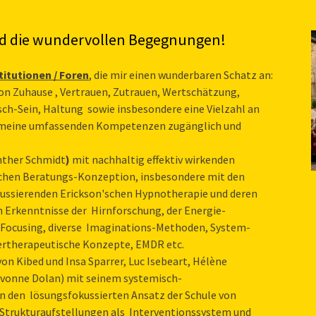
d die wundervollen Begegnungen!
itutionen / Foren
, die mir einen wunderbaren Schatz an:
on Zuhause , Vertrauen, Zutrauen, Wertschätzung,
sch-Sein, Haltung sowie insbesondere eine Vielzahl an
t meine umfassenden Kompetenzen zugänglich und
nther Schmidt
)
mit nachhaltig effektiv wirkenden
schen Beratungs-Konzeption, insbesondere mit den
ssierenden Erickson'schen Hypnotherapie und deren
Erkenntnisse der Hirnforschung, der Energie-
 Focusing, diverse Imaginations-Methoden, System-
ertherapeutische Konzepte, EMDR etc.
on Kibed und Insa Sparrer, Luc Isebeart, Hélène
 Yvonne Dolan) mit seinem systemisch-
in den lösungsfokussierten Ansatz der Schule von
 Strukturaufstellungen als Interventionssystem und